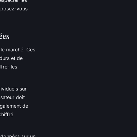
reposez-vous
ées
 le marché. Ces
durs et de
frer les
ividuels sur
isateur doit
également de
chiffré
s données sur un