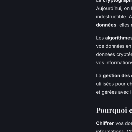
Aujourd’hui, on 
indestructible.
données
, elles
Les
algorithme
vos données en 
données cryptée
vos informations
La
gestion des 
utilisées pour c
et gérées avec 
Pourquoi e
Chiffrer
vos don
informations. C