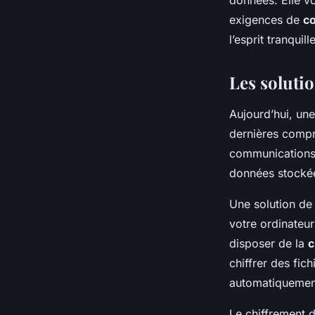
exigences de
c
l’esprit tranquille
Les soluti
Aujourd’hui, un
dernières compre
communications. 
données stockées
Une solution de
votre ordinateur
disposer de la
c
chiffrer des fich
automatiquement 
Le chiffrement d