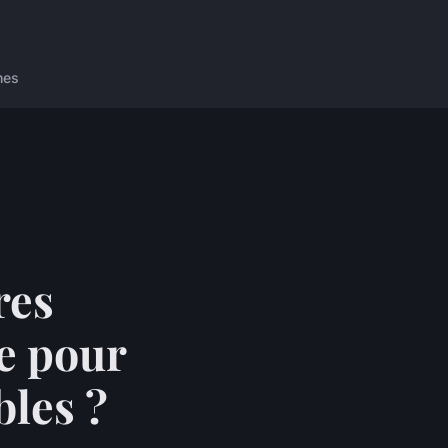
nes
res
e pour
bles ?