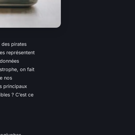
e des pirates
les représentent
s données
trophe, on fait
de nos
s principaux
bles ? C’est ce
roglyphes.