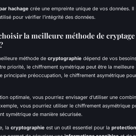
 par hachage
crée une empreinte unique de vos données. Il 
ilisé pour vérifier l’intégrité des données.
oisir la meilleure méthode de cryptage
?
meilleure méthode de
cryptographie
dépend de vos besoins 
tre priorité, le chiffrement symétrique peut être la meilleure 
re principale préoccupation, le chiffrement asymétrique pour
tion optimale, vous pourriez envisager d’utiliser une combi
emple, vous pourriez utiliser le chiffrement asymétrique p
ent symétrique de manière sécurisée.
e, la
cryptographie
est un outil essentiel pour la
protectio
ous permet de sécuriser vos
informations sensibles
et de r