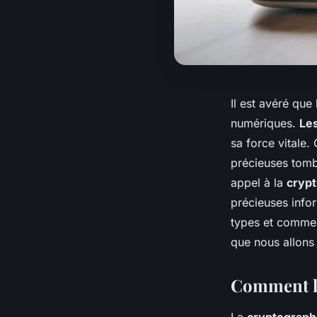
Il est avéré que
numériques.
Le
sa force vitale.
précieuses tomb
appel à la
cryp
précieuses info
types et comment
que nous allons
Comment la
La
cryptograph