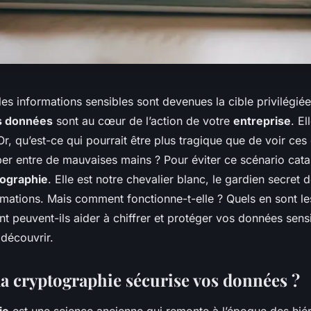
 les informations sensibles sont devenues la cible privilégié
s données
sont au cœur de l’action de votre
entreprise
. El
 Or, qu’est-ce qui pourrait être plus tragique que de voir ce
er entre de mauvaises mains ? Pour éviter ce scénario catas
tographie
. Elle est notre chevalier blanc, le gardien secret 
rmations. Mais comment fonctionne-t-elle ? Quels en sont le
 peuvent-ils aider à chiffrer et protéger vos données sensi
 découvrir.
 cryptographie sécurise vos données ?
ie
est une science ancienne qui remonte à l’époque des hié