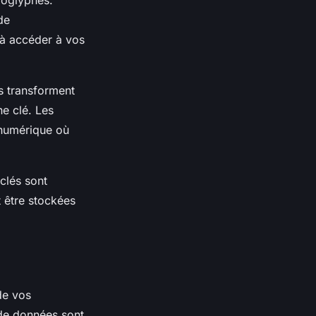
de
 à accéder à vos
s transforment
e clé. Les
 numérique où
 clés sont
t être stockées
e vos
 de données sont