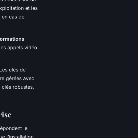
ploitation et les
e en cas de
formations
 les appels vidéo
 Les clés de
tre gérées avec
 clés robustes,
rise
répondent le
e l’installation