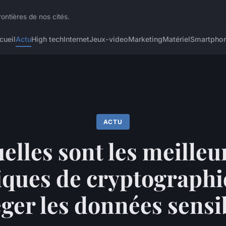
ontières de nos cités.
cueil
Actu
High tech
Internet
Jeux-video
Marketing
Matériel
Smartpho
ACTU
elles sont les meilleu
iques de cryptographi
ger les données sensi