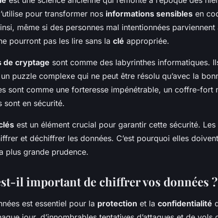
l’utilise pour transformer nos
informations sensibles
en co
 Ainsi, même si des personnes mal intentionnées parviennent
 ne pourront pas les lire sans la
clé
appropriée.
s de cryptage
sont comme des labyrinthes informatiques. Il
un puzzle complexe qui ne peut être résolu qu’avec la bonn
s sont comme une forteresse impénétrable, un coffre-fort
 sont en sécurité.
clés
est un élément crucial pour garantir cette sécurité. Les
hiffrer et déchiffrer les données. C’est pourquoi elles doiven
la plus grande prudence.
st-il important de chiffrer vos données ?
nées est essentiel pour la
protection
et la
confidentialité
d
haque jour, d’innombrables tentatives d’attaques et de vols