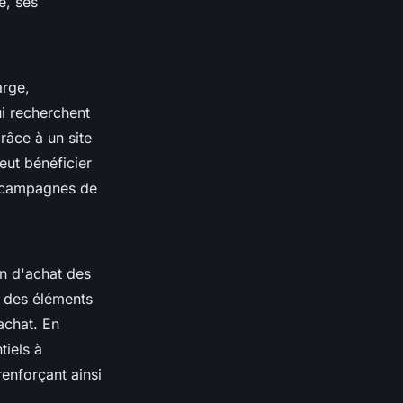
e, ses
arge,
ui recherchent
râce à un site
eut bénéficier
es campagnes de
on d'achat des
t des éléments
'achat. En
tiels à
renforçant ainsi