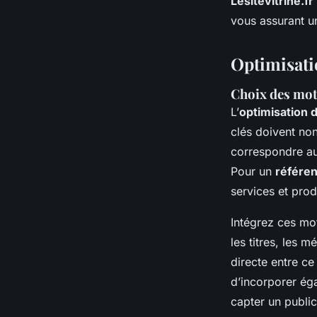
Lesitevitrine.fr
vous assurant un
Optimisati
Choix des mots
L’
optimisation d
clés doivent non
correspondre au
Pour un
référe
services et prod
Intégrez ces mot
les titres, les 
directe entre c
d’incorporer ég
capter un public