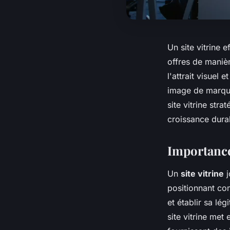
Un site vitrine e
offres de manière
l'attrait visuel
image de marque
site vitrine str
croissance durab
Importance 
Un
site vitrine
j
positionnant com
et établir sa lé
site vitrine met