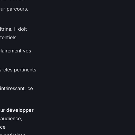
eur parcours.
rine. Il doit
tentiels.
clairement vos
s-clés pertinents
intéressant, ce
our
développer
 audience,
nce