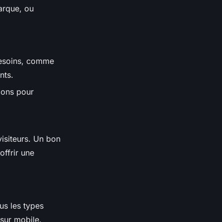
arque, ou
besoins, comme
nts.
tions pour
visiteurs. Un bon
offrir une
ous les types
 sur mobile.