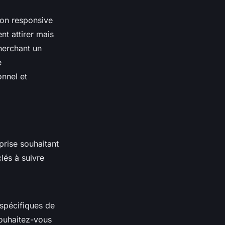
ion responsive
nt attirer mais
cherchant un
e
onnel et
prise souhaitant
clés à suivre
 spécifiques de
 souhaitez-vous