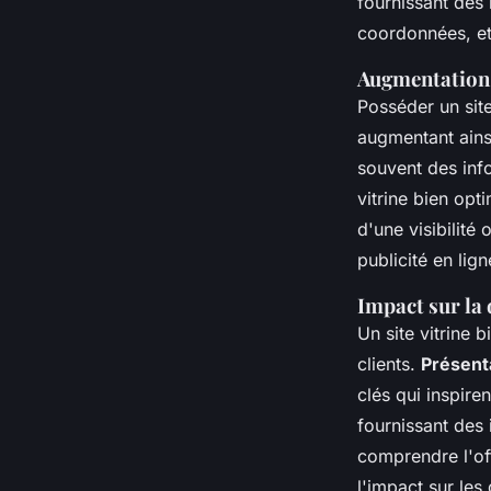
fournissant des 
coordonnées, et 
Augmentation de
Posséder un site
augmentant ainsi
souvent des inf
vitrine bien opt
d'une visibilit
publicité en lig
Impact sur la 
Un site vitrine 
clients.
Présent
clés qui inspire
fournissant des i
comprendre l'offr
l'impact sur les