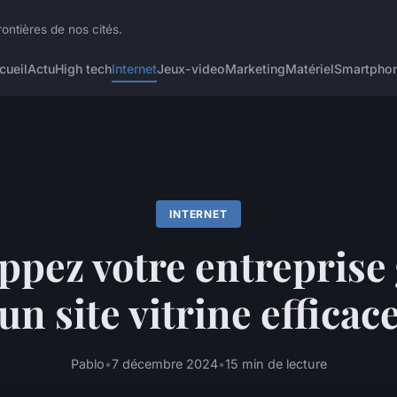
ontières de nos cités.
cueil
Actu
High tech
Internet
Jeux-video
Marketing
Matériel
Smartpho
INTERNET
ppez votre entreprise 
un site vitrine efficac
Pablo
•
7 décembre 2024
•
15 min de lecture