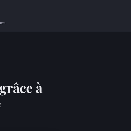
nes
grâce à
e