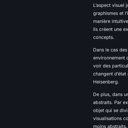
L’aspect visuel 
graphismes et l
manière intuitiv
ils créent une e
concepts.
Dans le cas des 
environnement où
voir des particu
changent d’état e
Heisenberg.
De plus, dans un
abstraits. Par e
objet qui se div
visualisations c
moins abstraits.