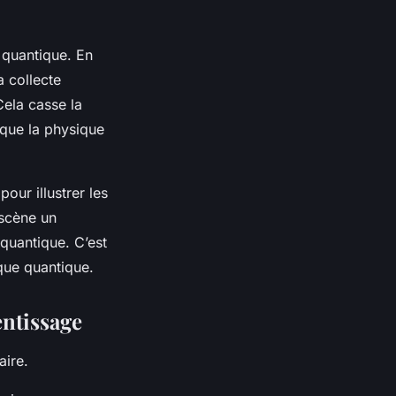
 quantique. En
a collecte
Cela casse la
 que la physique
our illustrer les
 scène un
 quantique. C’est
que quantique.
entissage
aire.