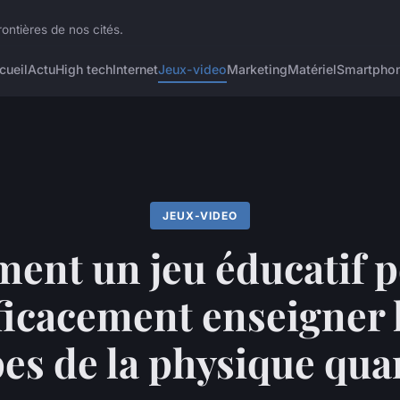
ontières de nos cités.
cueil
Actu
High tech
Internet
Jeux-video
Marketing
Matériel
Smartpho
JEUX-VIDEO
nt un jeu éducatif p
ficacement enseigner 
pes de la physique qua