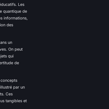
éducatifs. Les
ue quantique de
es informations,
tion des
dans un
ives. On peut
jets qui
ertitude de
e concepts
llustré par un
ts. Ces
us tangibles et