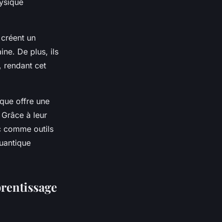
hysique
 créent un
ne. De plus, ils
, rendant cet
ique offre une
Grâce à leur
hec comme outils
quantique
prentissage