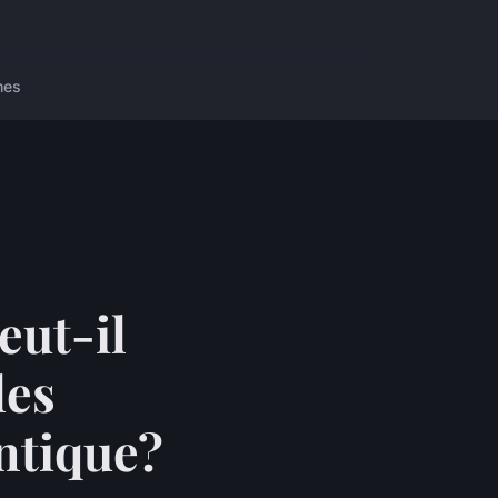
nes
eut-il
les
ntique?