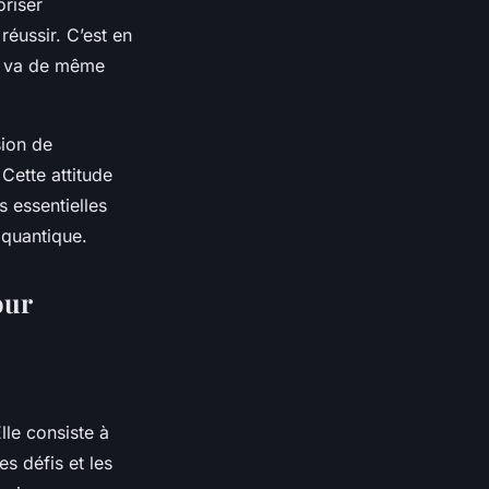
oriser
réussir. C’est en
en va de même
sion de
Cette attitude
s essentielles
 quantique.
our
lle consiste à
s défis et les