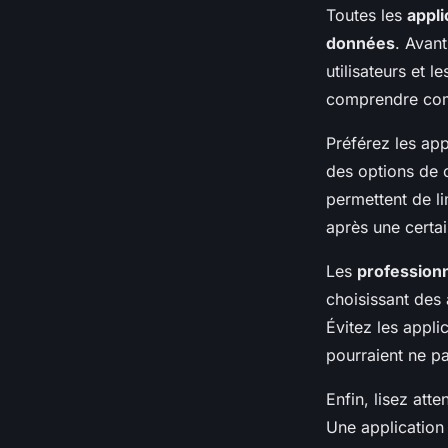
Toutes les
appli
données
. Avan
utilisateurs et 
comprendre co
Préférez les app
des options de c
permettent de l
après une certa
Les
professionn
choisissant des 
Évitez les appli
pourraient ne pa
Enfin, lisez att
Une application