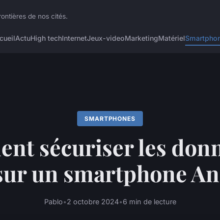
ontières de nos cités.
cueil
Actu
High tech
Internet
Jeux-video
Marketing
Matériel
Smartpho
SMARTPHONES
t sécuriser les don
sur un smartphone A
Pablo
•
2 octobre 2024
•
6 min de lecture