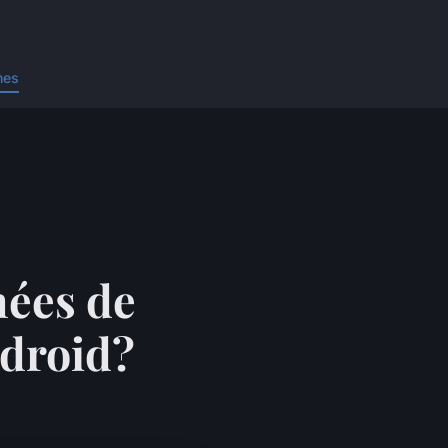
nes
nées de
ndroid?