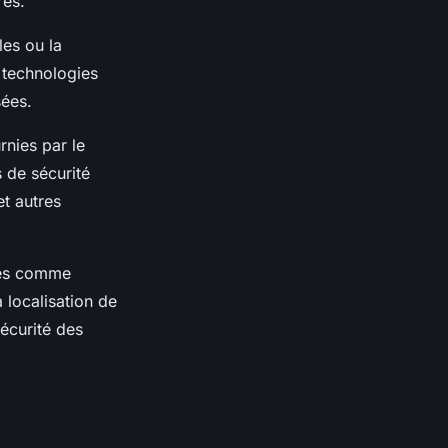
res.
les ou la
 technologies
sées.
rnies par le
s de sécurité
t autres
ités comme
a localisation de
sécurité des