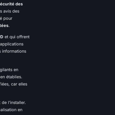
écurité des
es avis des
té pour
itées
.
PD
et qui offrent
applications
s informations
gilants en
en établies.
ées, car elles
e l’installer.
alisation en