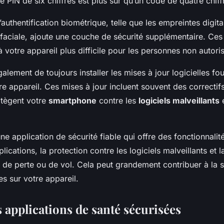
 PIN de six chiffres est plus sûr qu’un code de quatre chiff
’authentification biométrique, telle que les empreintes digita
faciale, ajoute une couche de sécurité supplémentaire. Ces
à votre appareil plus difficile pour les personnes non autori
lement de toujours installer les mises à jour logicielles fou
re appareil. Ces mises à jour incluent souvent des correctif
otègent votre
smartphone
contre les
logiciels malveillants
e
 une application de sécurité fiable qui offre des fonctionnal
lications, la protection contre les logiciels malveillants et l
s de perte ou de vol. Cela peut grandement contribuer à la 
s sur votre appareil.
 applications de santé sécurisées