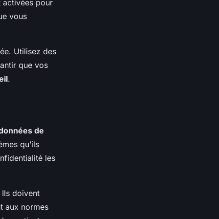
t activées pour
que vous
e. Utilisez des
antir que vos
eil
.
 données de
tèmes qu’ils
identialité les
Ils doivent
nt aux normes