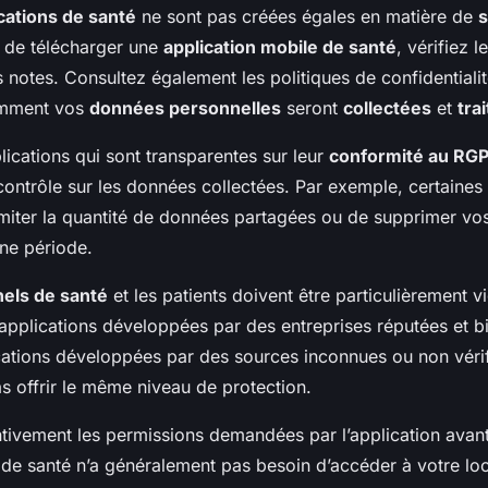
cations de santé
ne sont pas créées égales en matière de
s
t de télécharger une
application mobile de santé
, vérifiez l
les notes. Consultez également les politiques de confidentiali
mment vos
données personnelles
seront
collectées
et
tra
lications qui sont transparentes sur leur
conformité au RG
ontrôle sur les données collectées. Par exemple, certaines 
imiter la quantité de données partagées ou de supprimer vo
ine période.
els de santé
et les patients doivent être particulièrement vi
applications développées par des entreprises réputées et bi
cations développées par des sources inconnues ou non vérifi
s offrir le même niveau de protection.
entivement les permissions demandées par l’application avant d
 de santé n’a généralement pas besoin d’accéder à votre loc