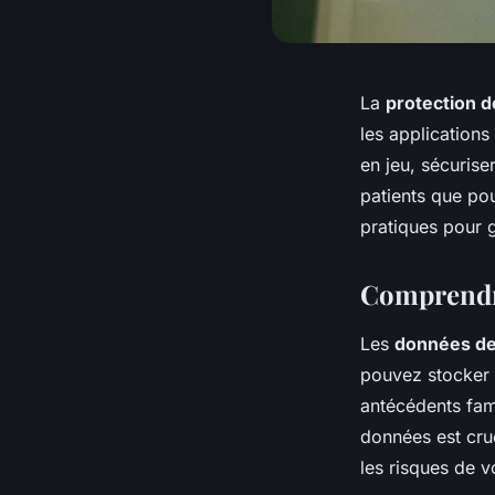
La
protection 
les application
en jeu, sécuris
patients que pou
pratiques pour g
Comprendre
Les
données de
pouvez stocker 
antécédents fami
données est cruc
les risques de vo