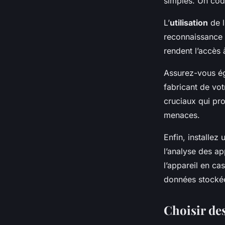
simples. Un code
L’
utilisation
de l
reconnaissance 
rendent l’accès 
Assurez-vous éga
fabricant de vot
cruciaux qui pr
menaces.
Enfin, installez
l’analyse des app
l’appareil en ca
données stockée
Choisir des