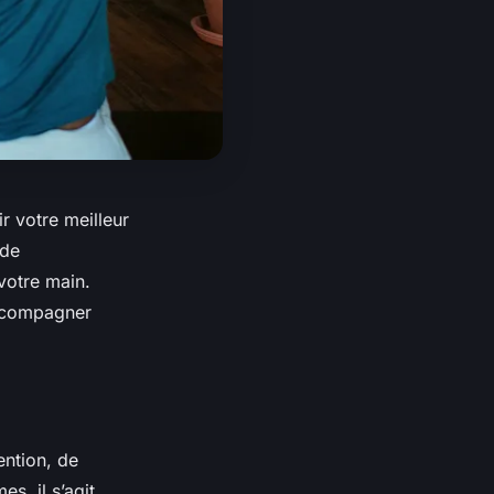
r votre meilleur
 de
votre main.
accompagner
ention, de
s, il s’agit