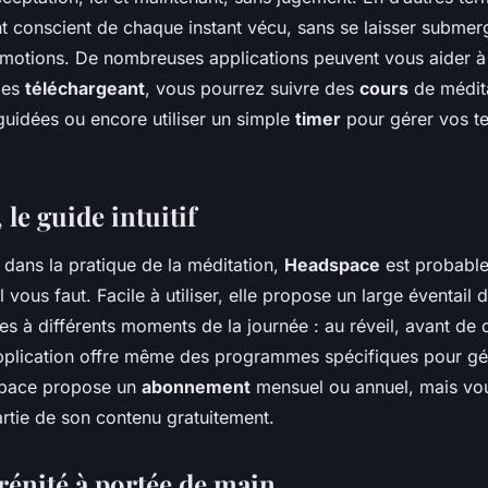
t conscient de chaque instant vécu, sans se laisser submerg
émotions. De nombreuses applications peuvent vous aider à c
les
téléchargeant
, vous pourrez suivre des
cours
de médita
uidées ou encore utiliser un simple
timer
pour gérer vos t
le guide intuitif
 dans la pratique de la méditation,
Headspace
est probabl
il vous faut. Facile à utiliser, elle propose un large éventail
s à différents moments de la journée : au réveil, avant de 
plication offre même des programmes spécifiques pour gér
space propose un
abonnement
mensuel ou annuel, mais vo
artie de son contenu gratuitement.
rénité à portée de main