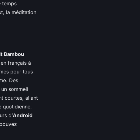
le temps
ut, la méditation
it Bambou
 en français à
mes pour tous
hme. Des
r un sommeil
 courtes, allant
e quotidienne.
urs d’
Android
 pouvez