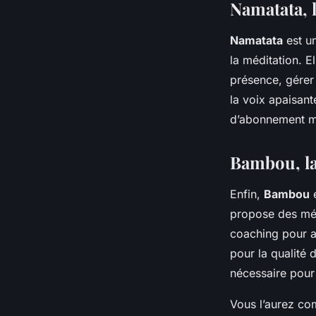
Namatata, l
Namatata
est un
la méditation. E
présence, gérer
la voix apaisant
d’abonnement me
Bambou, la
Enfin,
Bambou
e
propose des méd
coaching pour a
pour la qualité 
nécessaire pour
Vous l’aurez co