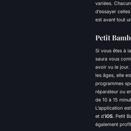
variées. Chacune
d’essayer celles
est avant tout u
Petit Bamb
Si vous êtes à l
saura vous combl
avoir vu le jour
les âges, elle e
programmes spéc
réparateur ou en
de 10 à 15 minut
L’application es
et d’
iOS
. Petit
également profit