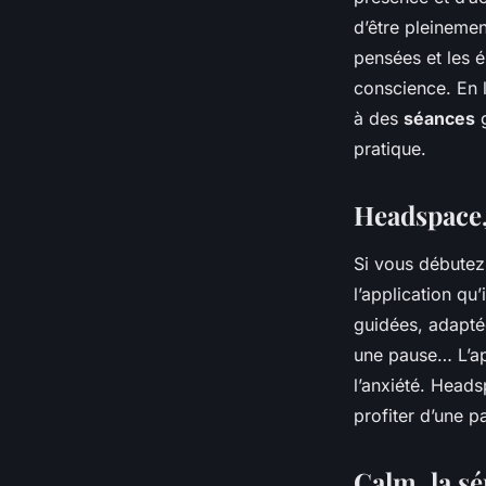
d’être pleinemen
pensées et les 
conscience. En 
à des
séances
g
pratique.
Headspace, 
Si vous débutez
l’application qu’
guidées, adaptée
une pause… L’ap
l’anxiété. Head
profiter d’une p
Calm, la sé