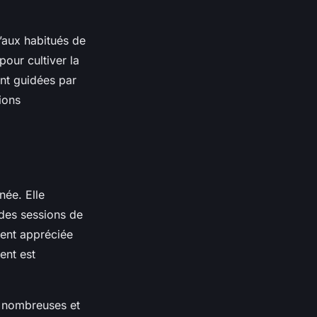
’aux habitués de
our cultiver la
nt guidées par
ions
née. Elle
 des sessions de
ment appréciée
ent est
t nombreuses et