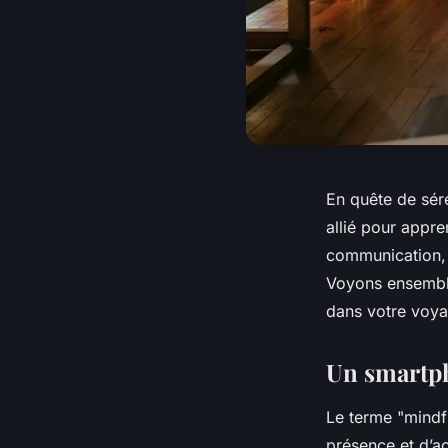
En quête de séré
allié pour appre
communication, i
Voyons ensembl
dans votre voyag
Un smartph
Le terme "mindfu
présence et d’ac