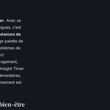
er
. Avec sa
ngues, c’est
séances de
ge palette de
roblèmes de
ct
uragement,
 Insight Timer
lémentaires,
nnement est
 bien-être