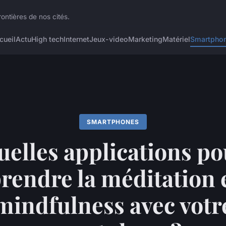
ontières de nos cités.
cueil
Actu
High tech
Internet
Jeux-video
Marketing
Matériel
Smartpho
SMARTPHONES
uelles applications po
rendre la méditation e
mindfulness avec votr