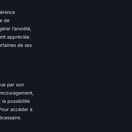
férence
de de
érer l’anxiété,
ent appréciée.
rtaines de ses
gue par son
’encouragement,
la possibilité
Pour accéder à
écessaire.