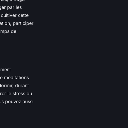
er par les
ultiver cette
tion, participer
emps de
ement
 de méditations
dormir, durant
er le stress ou
us pouvez aussi